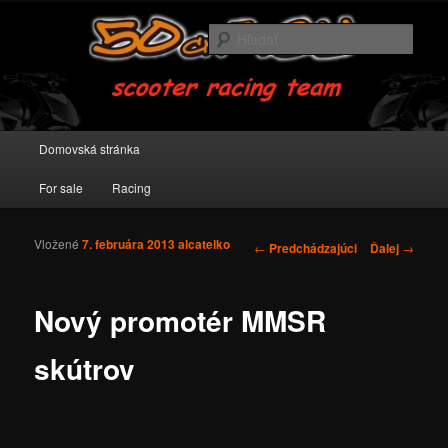
scooter racing team
Hľada
50cm3.eu
Hlavné menu
Domovská stránka
Preskočiť na primárny obsah
Preskočiť na sekundárny obsah
For sale
Racing
Vložené
7. februára 2013
alcatelko
Navigácia v príspevkoch
←
Predchádzajúci
Ďalej
→
Nový promotér MMSR
skútrov