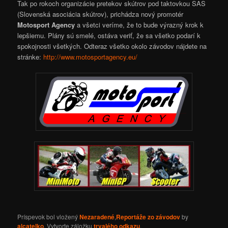
Tak po rokoch organizácie pretekov skútrov pod taktovkou SAS
(Slovenská asociácia skútrov), prichádza nový promotér
Motosport Agency
a všetci veríme, že to bude výrazný krok k
lepšiemu. Plány sú smelé, ostáva veriť, že sa všetko podarí k
spokojnosti všetkých. Odteraz všetko okolo závodov nájdete na
stránke:
http://www.motosportagency.eu/
Príspevok bol vložený
Nezaradené
,
Reportáže zo závodov
by
alcatelko
. Vytvorte záložku
trvalého odkazu
.