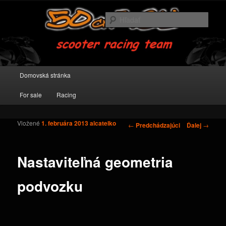
scooter racing team
Hľada
50cm3.eu
Hlavné menu
Domovská stránka
Preskočiť na primárny obsah
Preskočiť na sekundárny obsah
For sale
Racing
Vložené
1. februára 2013
alcatelko
Navigácia v príspevkoch
←
Predchádzajúci
Ďalej
→
Nastaviteľná geometria
podvozku